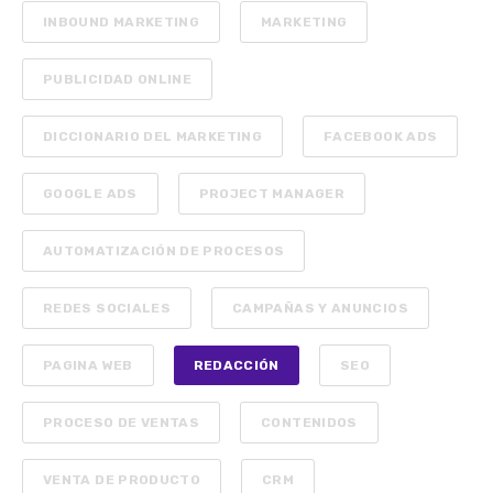
INBOUND MARKETING
MARKETING
PUBLICIDAD ONLINE
DICCIONARIO DEL MARKETING
FACEBOOK ADS
GOOGLE ADS
PROJECT MANAGER
AUTOMATIZACIÓN DE PROCESOS
REDES SOCIALES
CAMPAÑAS Y ANUNCIOS
PAGINA WEB
REDACCIÓN
SEO
PROCESO DE VENTAS
CONTENIDOS
VENTA DE PRODUCTO
CRM